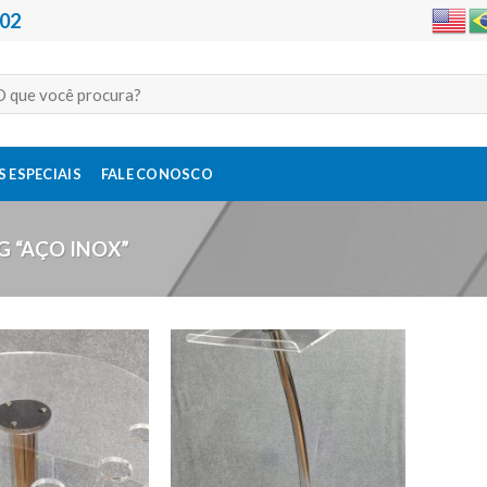
202
quisar
:
 ESPECIAIS
FALE CONOSCO
 “AÇO INOX”
Adicionar
Adicionar
a lista de
a lista de
desejos
desejos