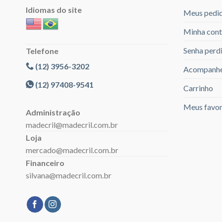
Idiomas do site
Meus pedi
Minha cont
Senha perd
Telefone
(12) 3956-3202
Acompanhe
(12) 97408-9541
Carrinho
Meus favor
Administração
madecril@madecril.com.br
Loja
mercado@madecril.com.br
Financeiro
silvana@madecril.com.br