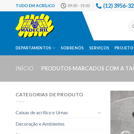
Skip
(12) 3956-3
TUDO EM ACRÍLICO
09:00 - 19:00
to
content
Pes
por
DEPARTAMENTOS
SOBRE NÓS
SERVIÇOS
PROJETOS
INÍCIO
/
PRODUTOS MARCADOS COM A TAG
CATEGORIAS DE PRODUTO
Caixas de acrílico e Urnas
Decoração e Ambientes