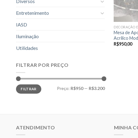
Diversos
Entretenimento
IASD
DECORAÇÃO E
Mesa de Apo
Iluminação
Acrílico M
R$
950,00
Utilidades
FILTRAR POR PREÇO
Preço
Preço
Preço:
R$950
—
R$3.200
FILTRAR
mínimo
máximo
ATENDIMENTO
MINHA 