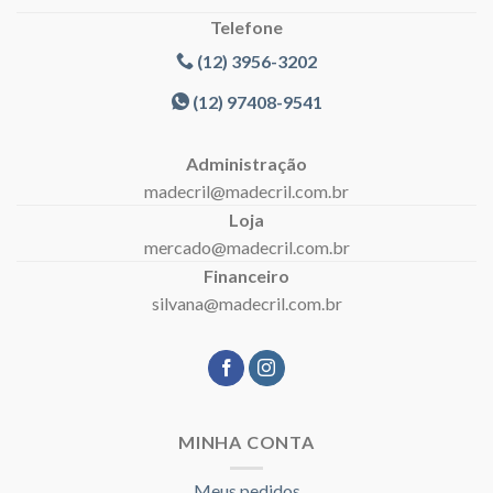
Telefone
(12) 3956-3202
(12) 97408-9541
Administração
madecril@madecril.com.br
Loja
mercado@madecril.com.br
Financeiro
silvana@madecril.com.br
MINHA CONTA
Meus pedidos