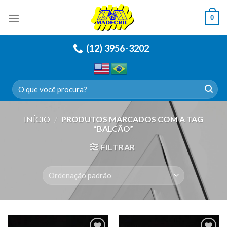
Skip
0
to
content
(12) 3956-3202
Pesquisar
por:
INÍCIO
/
PRODUTOS MARCADOS COM A TAG
“BALCÃO”
FILTRAR