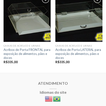
Adicionar
Adicionar
a lista de
a lista de
desejos
desejos
CAIXAS DE ACRÍLICO E URNAS
CAIXAS DE ACRÍLICO E URNAS
Acribox de Porta FRONTAL para
Acribox de Porta LATERAL para
exposição de alimentos, pães e
exposição de alimentos, pães e
doces
doces
R$
335,00
R$
335,00
ATENDIMENTO
Idiomas do site