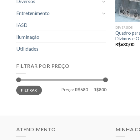
Diversos
Entretenimento
IASD
DIVERSOS
Quadro para
Iluminação
Dízimos e O
R$
680,00
Utilidades
FILTRAR POR PREÇO
Preço
Preço
Preço:
R$680
—
R$800
FILTRAR
mínimo
máximo
ATENDIMENTO
MINHA 