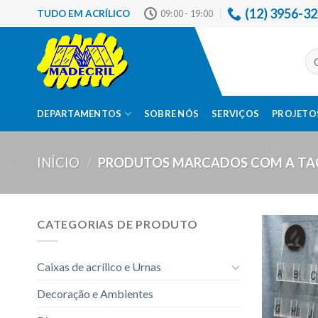
Skip
(12) 3956-3
TUDO EM ACRÍLICO
09:00 - 19:00
to
content
Pes
por
DEPARTAMENTOS
SOBRE NÓS
SERVIÇOS
PROJETOS
INÍCIO
/
PRODUTOS MARCADOS COM A TAG
CATEGORIAS DE PRODUTO
Caixas de acrílico e Urnas
Decoração e Ambientes