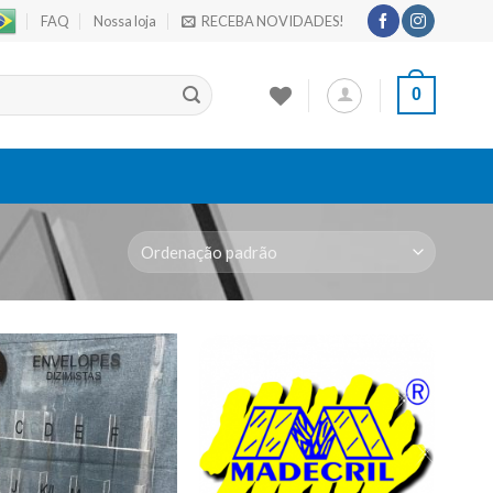
FAQ
Nossa loja
RECEBA NOVIDADES!
0
Adicionar
Adicionar
a lista de
a lista de
desejos
desejos