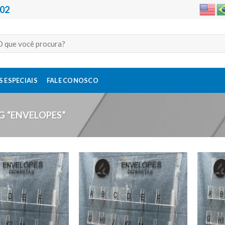
202
quisar
:
 ESPECIAIS
FALE CONOSCO
 “ENVELOPES”
Adicionar
Adicionar
a lista de
a lista de
desejos
desejos