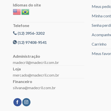
Idiomas do site
Meus pedi
Minha cont
Senha perd
Telefone
(12) 3956-3202
Acompanhe
(12) 97408-9541
Carrinho
Meus favor
Administração
madecril@madecril.com.br
Loja
mercado@madecril.com.br
Financeiro
silvana@madecril.com.br