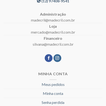
(12) 97408-9541
Administração
madecril@madecril.com.br
Loja
mercado@madecril.com.br
Financeiro
silvana@madecril.com.br
MINHA CONTA
Meus pedidos
Minha conta
Senha perdida