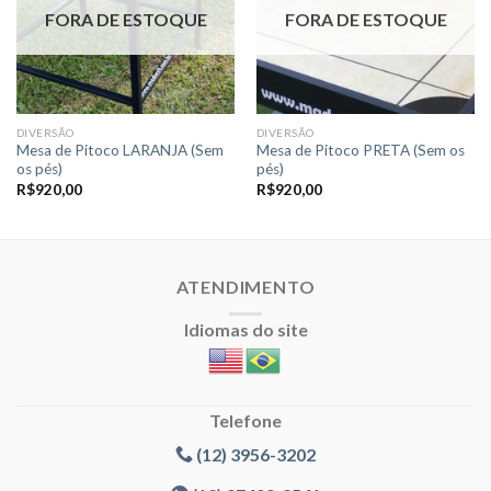
a lista de
a lista de
FORA DE ESTOQUE
FORA DE ESTOQUE
desejos
desejos
DIVERSÃO
DIVERSÃO
Mesa de Pitoco LARANJA (Sem
Mesa de Pitoco PRETA (Sem os
os pés)
pés)
R$
920,00
R$
920,00
ATENDIMENTO
Idiomas do site
Telefone
(12) 3956-3202