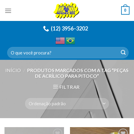
Skip
0
to
content
(12) 3956-3202
Pesquisar
por:
INÍCIO
/
PRODUTOS MARCADOS COM A TAG “PEÇAS
DE ACRÍLICO PARA PITOCO”
FILTRAR