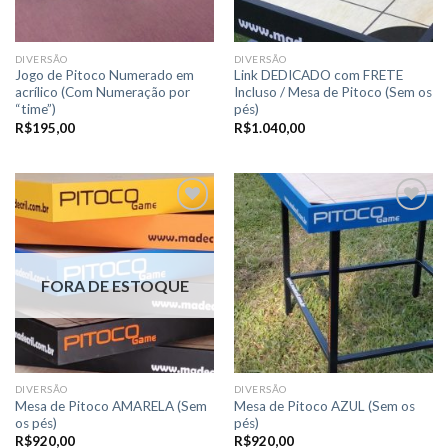
DIVERSÃO
DIVERSÃO
Jogo de Pitoco Numerado em
Link DEDICADO com FRETE
acrílico (Com Numeração por
Incluso / Mesa de Pitoco (Sem os
“time”)
pés)
R$
195,00
R$
1.040,00
Adicionar
Adicionar
a lista de
a lista de
FORA DE ESTOQUE
desejos
desejos
DIVERSÃO
DIVERSÃO
Mesa de Pitoco AMARELA (Sem
Mesa de Pitoco AZUL (Sem os
os pés)
pés)
R$
920,00
R$
920,00