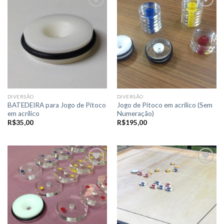
Adicionar
Adicionar
a lista de
a lista de
desejos
desejos
DIVERSÃO
DIVERSÃO
BATEDEIRA para Jogo de Pitoco
Jogo de Pitoco em acrílico (Sem
em acrílico
Numeração)
R$
35,00
R$
195,00
Adicionar
Adicionar
a lista de
a lista de
desejos
desejos