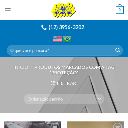
Skip
0
to
content
(12) 3956-3202
Pesquisar
por:
INÍCIO
/
PRODUTOS MARCADOS COM A TAG
“PROTEÇÃO”
FILTRAR