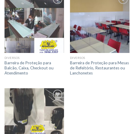
Adicionar
Adicionar
a lista de
a lista de
desejos
desejos
DIVERSOS
DIVERSOS
Barreira de Proteção para
Barreira de Proteção para Mesas
Balcão, Caixa, Checkout ou
de Refeitório, Restaurantes ou
Atendimento
Lanchonetes
Adicionar
a lista de
desejos