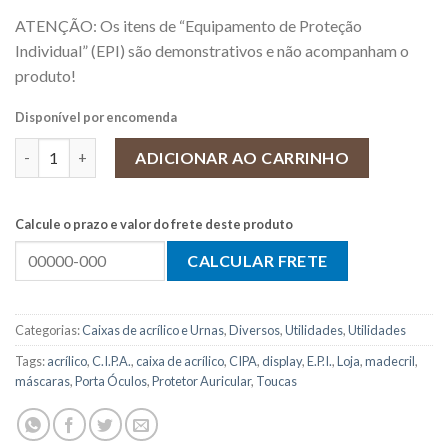
ATENÇÃO: Os itens de “Equipamento de Proteção
Individual” (EPI) são demonstrativos e não acompanham o
produto!
Disponível por encomenda
Porta E.P.I. Protetor Auricular quantidade
ADICIONAR AO CARRINHO
Calcule o prazo e valor do frete deste produto
Categorias:
Caixas de acrílico e Urnas
,
Diversos
,
Utilidades
,
Utilidades
Tags:
acrílico
,
C.I.P.A.
,
caixa de acrílico
,
CIPA
,
display
,
E.P.I.
,
Loja
,
madecril
,
máscaras
,
Porta Óculos
,
Protetor Auricular
,
Toucas