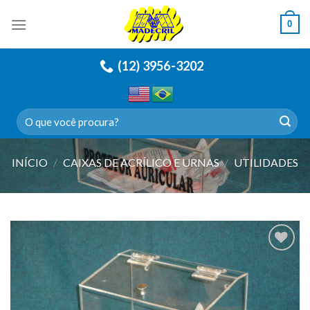
Skip
0
to
content
(12) 3956-3202
Pesquisar
por:
INÍCIO
/
CAIXAS DE ACRÍLICO E URNAS
/
UTILIDADES
Adicionar
a lista de