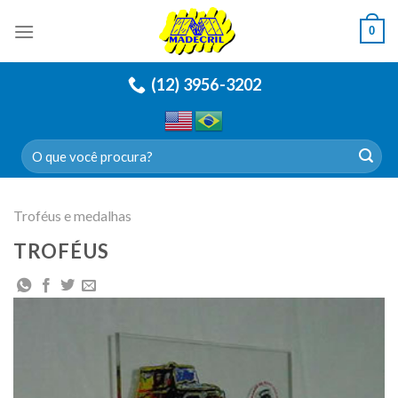
Skip
0
to
content
(12) 3956-3202
Pesquisar
por:
Troféus e medalhas
TROFÉUS