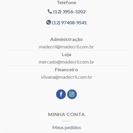
Telefone
(12) 3956-3202
(12) 97408-9541
Administração
madecril@madecril.com.br
Loja
mercado@madecril.com.br
Financeiro
silvana@madecril.com.br
MINHA CONTA
Meus pedidos