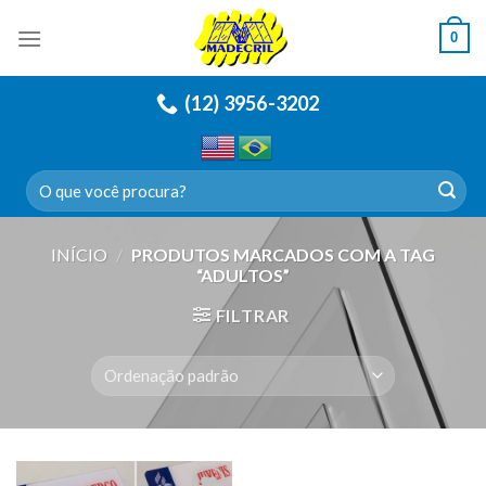
Skip
0
to
content
(12) 3956-3202
Pesquisar
por:
INÍCIO
/
PRODUTOS MARCADOS COM A TAG
“ADULTOS”
FILTRAR