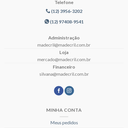
Telefone
(12) 3956-3202
(12) 97408-9541
Administração
madecril@madecril.com.br
Loja
mercado@madecril.com.br
Financeiro
silvana@madecril.com.br
MINHA CONTA
Meus pedidos