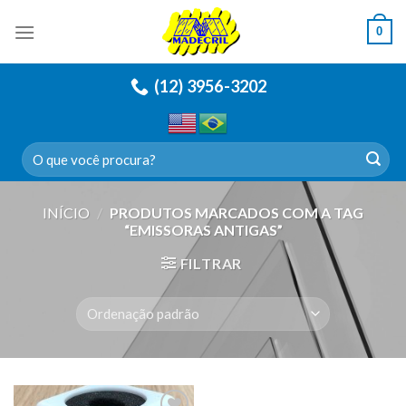
Skip
0
to
content
(12) 3956-3202
Pesquisar
por:
INÍCIO
/
PRODUTOS MARCADOS COM A TAG
“EMISSORAS ANTIGAS”
FILTRAR