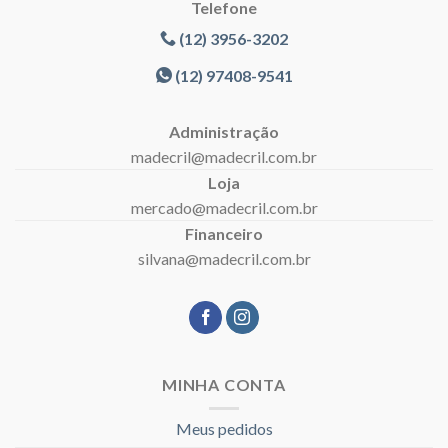
Telefone
(12) 3956-3202
(12) 97408-9541
Administração
madecril@madecril.com.br
Loja
mercado@madecril.com.br
Financeiro
silvana@madecril.com.br
MINHA CONTA
Meus pedidos