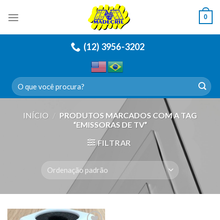
Skip
0
to
content
(12) 3956-3202
Pesquisar
por:
INÍCIO
/
PRODUTOS MARCADOS COM A TAG
“EMISSORAS DE TV”
FILTRAR