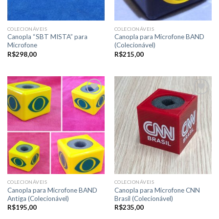
COLECIONÁVEIS
COLECIONÁVEIS
Canopla “SBT MISTA” para
Canopla para Microfone BAND
Microfone
(Colecionável)
R$
298,00
R$
215,00
Adicionar
Adicionar
a lista de
a lista de
desejos
desejos
COLECIONÁVEIS
COLECIONÁVEIS
Canopla para Microfone BAND
Canopla para Microfone CNN
Antiga (Colecionável)
Brasil (Colecionável)
R$
195,00
R$
235,00