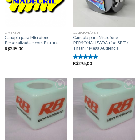
desejos
desejos
DIVERSOS
COLECIONÁVEIS
Canopla para Microfone
Canopla para Microfone
Personalizada e com Pintura
PERSONALIZADA tipo SBT /
Thathi / Mega Audiência
R$
245,00
R$
295,00
Avaliação
5.00
de 5
Adicionar
Adicionar
a lista de
a lista de
desejos
desejos