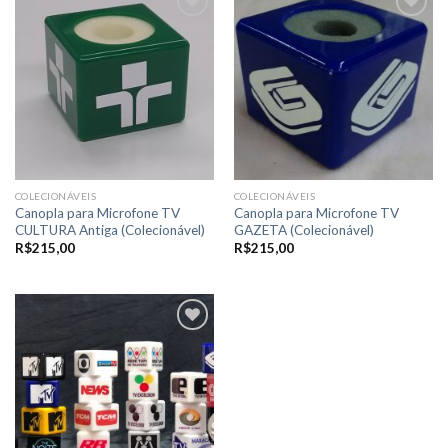
Adicionar
Adicionar
a lista de
a lista de
desejos
desejos
COLECIONÁVEIS
COLECIONÁVEIS
Canopla para Microfone TV
Canopla para Microfone TV
CULTURA Antiga (Colecionável)
GAZETA (Colecionável)
R$
215,00
R$
215,00
Adicionar
a lista de
desejos