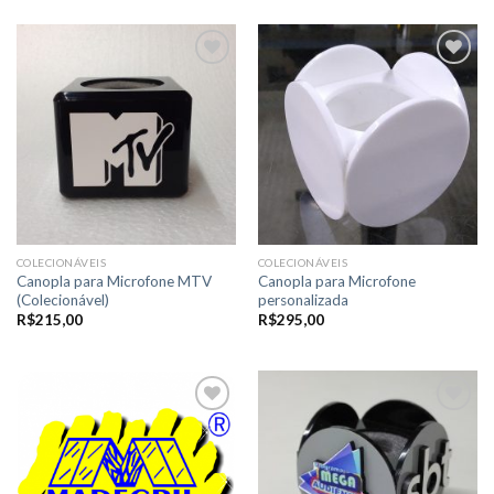
Adicionar
Adicionar
a lista de
a lista de
desejos
desejos
COLECIONÁVEIS
COLECIONÁVEIS
Canopla para Microfone MTV
Canopla para Microfone
(Colecionável)
personalizada
R$
215,00
R$
295,00
Adicionar
Adicionar
a lista de
a lista de