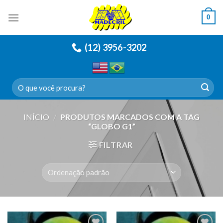
Skip
0
to
content
(12) 3956-3202
Pesquisar
por:
INÍCIO
/
PRODUTOS MARCADOS COM A TAG
“GLOBO G1”
FILTRAR