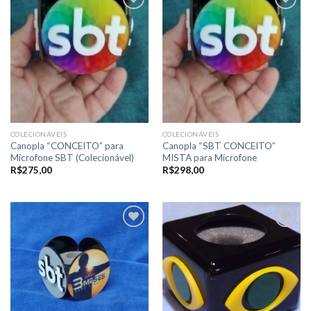
Adicionar
Adicionar
a lista de
a lista de
desejos
desejos
COLECIONÁVEIS
COLECIONÁVEIS
Canopla “CONCEITO” para
Canopla “SBT CONCEITO”
Microfone SBT (Colecionável)
MISTA para Microfone
R$
275,00
R$
298,00
Adicionar
Adicionar
a lista de
a lista de
desejos
desejos