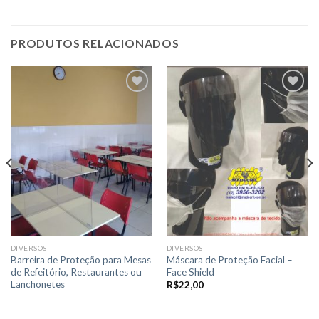
PRODUTOS RELACIONADOS
Adicionar
Adicionar
a lista de
a lista de
desejos
desejos
DIVERSOS
DIVERSOS
Barreira de Proteção para Mesas
Máscara de Proteção Facial –
de Refeitório, Restaurantes ou
Face Shield
Lanchonetes
R$
22,00