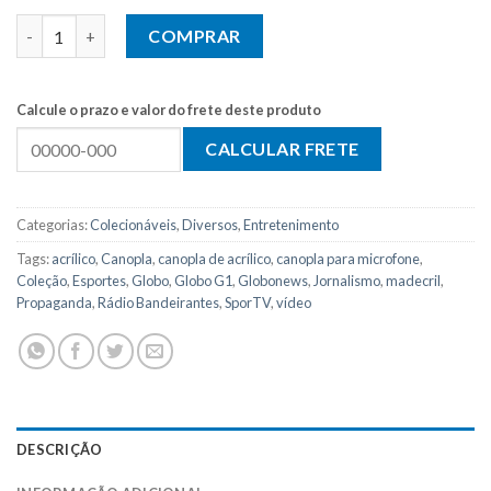
Canopla para Microfone Radio Bandeirantes (Colecionável) qu
COMPRAR
Calcule o prazo e valor do frete deste produto
Categorias:
Colecionáveis
,
Diversos
,
Entretenimento
Tags:
acrílico
,
Canopla
,
canopla de acrílico
,
canopla para microfone
,
Coleção
,
Esportes
,
Globo
,
Globo G1
,
Globonews
,
Jornalismo
,
madecril
,
Propaganda
,
Rádio Bandeirantes
,
SporTV
,
vídeo
DESCRIÇÃO