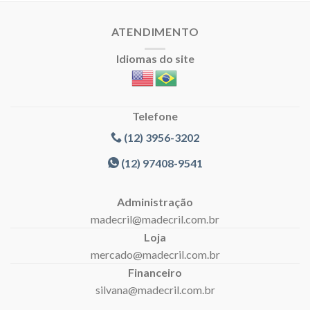
ATENDIMENTO
Idiomas do site
Telefone
(12) 3956-3202
(12) 97408-9541
Administração
madecril@madecril.com.br
Loja
mercado@madecril.com.br
Financeiro
silvana@madecril.com.br