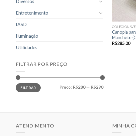
Diversos
Entretenimento
IASD
COLECIONÁVE
Canopla par
Iluminação
Manchete (C
R$
285,00
Utilidades
FILTRAR POR PREÇO
Preço
Preço
Preço:
R$280
—
R$290
FILTRAR
mínimo
máximo
ATENDIMENTO
MINHA 