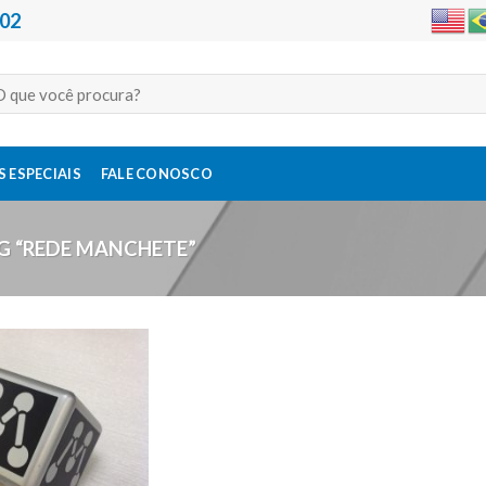
202
quisar
:
 ESPECIAIS
FALE CONOSCO
 “REDE MANCHETE”
Adicionar
a lista de
desejos