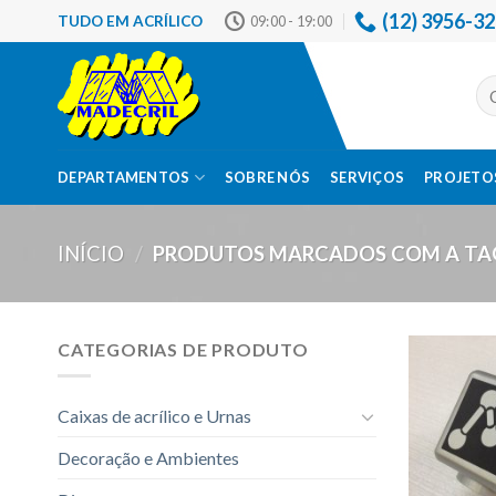
Skip
(12) 3956-3
TUDO EM ACRÍLICO
09:00 - 19:00
to
content
Pes
por
DEPARTAMENTOS
SOBRE NÓS
SERVIÇOS
PROJETOS
INÍCIO
/
PRODUTOS MARCADOS COM A TAG
CATEGORIAS DE PRODUTO
Caixas de acrílico e Urnas
Decoração e Ambientes