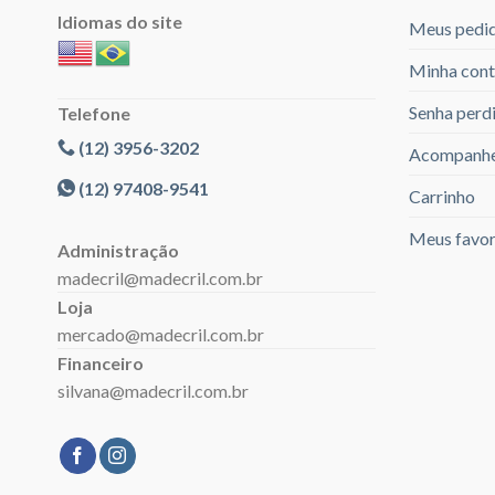
Idiomas do site
Meus pedi
Minha cont
Senha perd
Telefone
(12) 3956-3202
Acompanhe
(12) 97408-9541
Carrinho
Meus favor
Administração
madecril@madecril.com.br
Loja
mercado@madecril.com.br
Financeiro
silvana@madecril.com.br