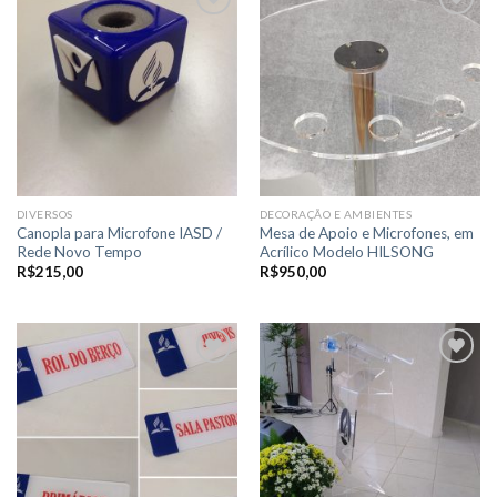
Adicionar
Adicionar
a lista de
a lista de
desejos
desejos
DIVERSOS
DECORAÇÃO E AMBIENTES
Canopla para Microfone IASD /
Mesa de Apoio e Microfones, em
Rede Novo Tempo
Acrílico Modelo HILSONG
R$
215,00
R$
950,00
Adicionar
Adicionar
a lista de
a lista de
desejos
desejos