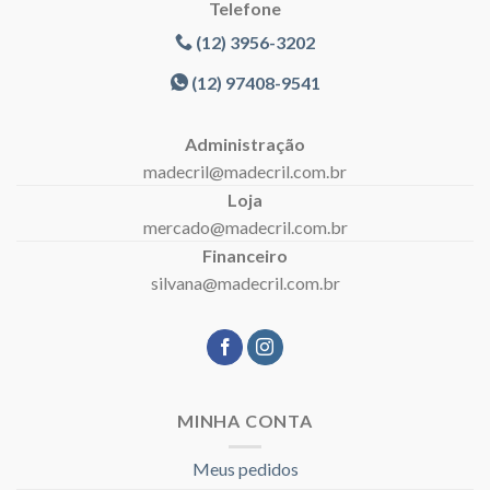
Telefone
(12) 3956-3202
(12) 97408-9541
Administração
madecril@madecril.com.br
Loja
mercado@madecril.com.br
Financeiro
silvana@madecril.com.br
MINHA CONTA
Meus pedidos