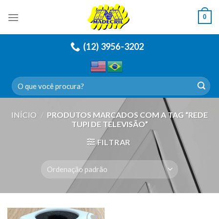
Skip
0
to
content
(12) 3956-3202
Pesquisar
por:
INÍCIO
/
PRODUTOS MARCADOS COM A TAG “REDE
TUPI DE TELEVISÃO”
FILTRAR