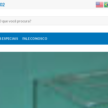
202
quisar
:
 ESPECIAIS
FALE CONOSCO