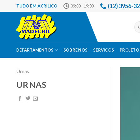
Skip
(12) 3956-3
TUDO EM ACRÍLICO
09:00 - 19:00
to
content
Pes
por
DEPARTAMENTOS
SOBRE NÓS
SERVIÇOS
PROJETOS
Urnas
URNAS