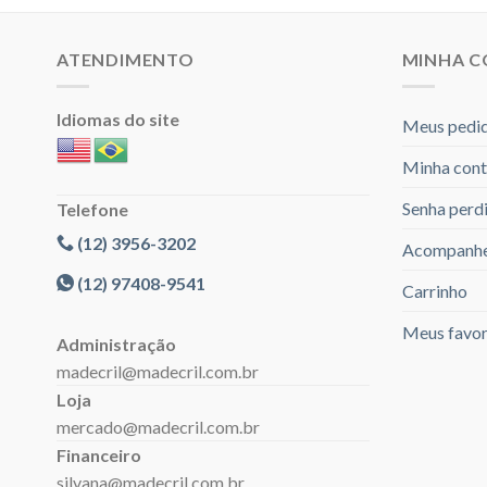
ATENDIMENTO
MINHA 
Idiomas do site
Meus pedi
Minha cont
Senha perd
Telefone
(12) 3956-3202
Acompanhe
(12) 97408-9541
Carrinho
Meus favor
Administração
madecril@madecril.com.br
Loja
mercado@madecril.com.br
Financeiro
silvana@madecril.com.br