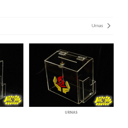
Urnas
URNAS