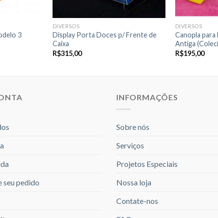
DIVERSOS
DIVERSOS
odelo 3
Display Porta Doces p/ Frente de
Canopla para
Caixa
Antiga (Colec
R$
315,00
R$
195,00
CONTA
INFORMAÇÕES
dos
Sobre nós
a
Serviços
ida
Projetos Especiais
 seu pedido
Nossa loja
Contate-nos