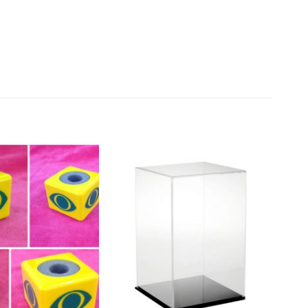
Adicionar
Adicionar
a lista de
a lista de
desejos
desejos