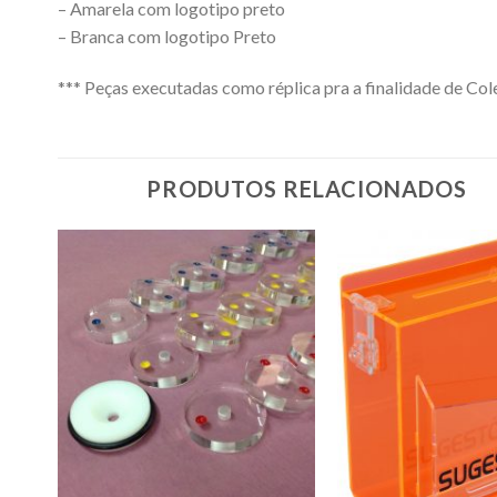
– Amarela com logotipo preto
– Branca com logotipo Preto
*** Peças executadas como réplica pra a finalidade de Col
PRODUTOS RELACIONADOS
nar
Adicionar
a de
a lista de
jos
desejos