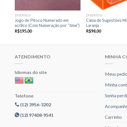
DIVERSOS
DIVERSOS
e
Jogo de Pitoco Numerado em
Caixa de Sugestões M
acrílico (Com Numeração por “time”)
Laranja
R$
195,00
R$
98,00
ATENDIMENTO
MINHA 
Idiomas do site
Meus pedi
Minha cont
Senha perd
Telefone
(12) 3956-3202
Acompanhe
(12) 97408-9541
Carrinho