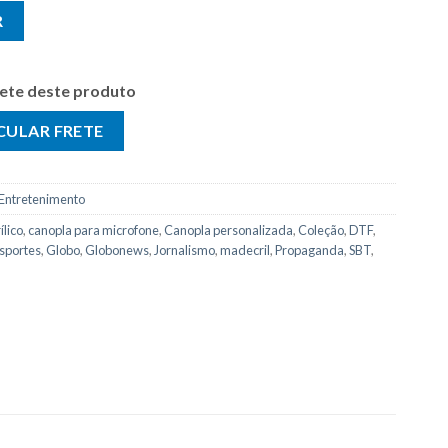
ção de Canopla quantidade
R
frete deste produto
Entretenimento
ílico
,
canopla para microfone
,
Canopla personalizada
,
Coleção
,
DTF
,
sportes
,
Globo
,
Globonews
,
Jornalismo
,
madecril
,
Propaganda
,
SBT
,