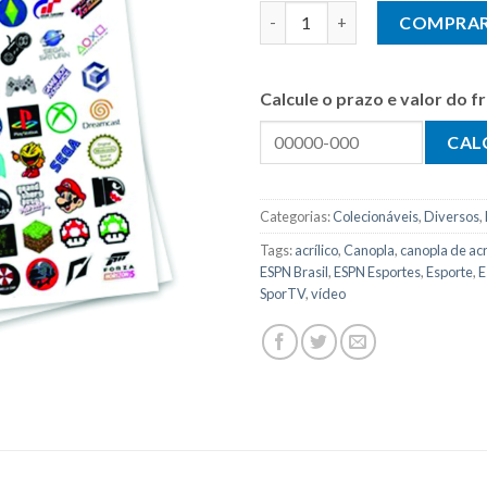
Adesivo DTF para Personaliza
COMPRA
Calcule o prazo e valor do 
Categorias:
Colecionáveis
,
Diversos
,
Tags:
acrílico
,
Canopla
,
canopla de acr
ESPN Brasil
,
ESPN Esportes
,
Esporte
,
E
SporTV
,
vídeo