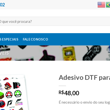
202
quisar
:
 ESPECIAIS
FALE CONOSCO
VEIS
Adesivo DTF par
48,00
R$
Adicionar
a lista de
É necessário o envio do seu lo
desejos