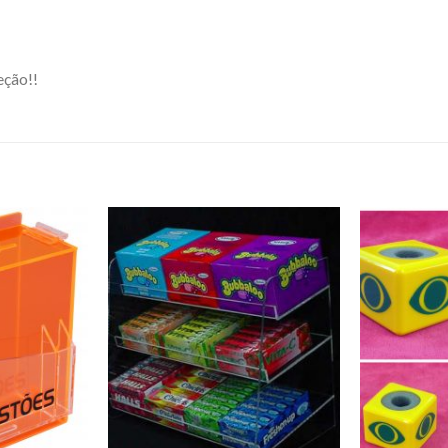
eção!!
Adicionar
Adicionar
a lista de
a lista de
desejos
desejos