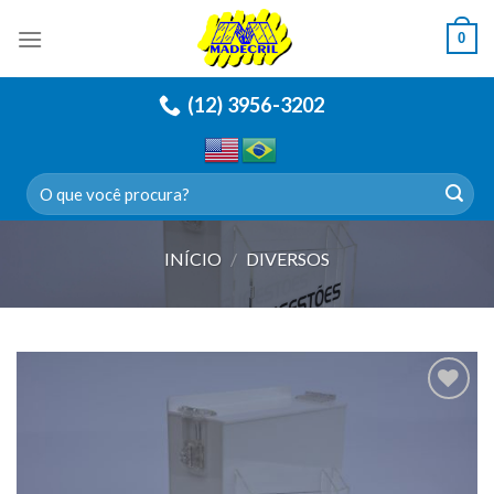
Skip
0
to
content
(12) 3956-3202
Pesquisar
por:
INÍCIO
/
DIVERSOS
Adicionar
a lista de