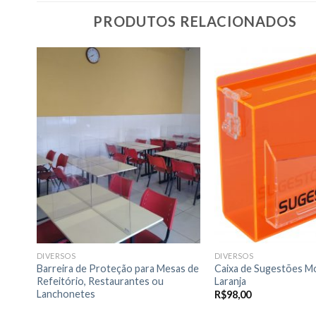
PRODUTOS RELACIONADOS
nar
Adicionar
a de
a lista de
jos
desejos
DIVERSOS
DIVERSOS
 de
Barreira de Proteção para Mesas de
Caixa de Sugestões M
Refeitório, Restaurantes ou
Laranja
Lanchonetes
R$
98,00