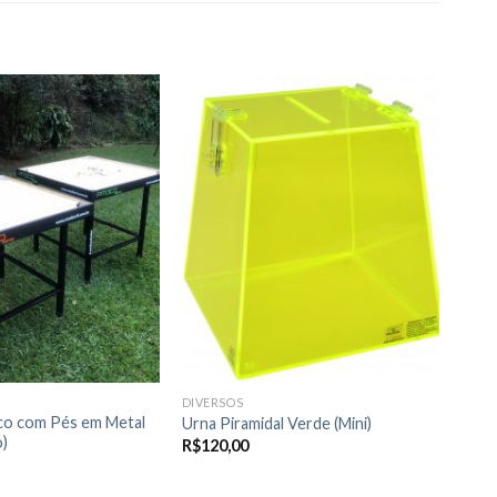
Adicionar
Adicionar
a lista de
a lista de
desejos
desejos
DIVERSOS
co com Pés em Metal
Urna Piramidal Verde (Mini)
o)
R$
120,00