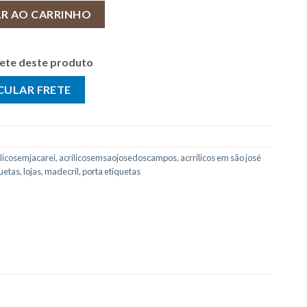
ra quantidade
AR AO CARRINHO
frete deste produto
ilicosemjacarei
,
acrilicosemsaojosedoscampos
,
acrrílicos em são josé
uetas
,
lojas
,
madecril
,
porta etiquetas