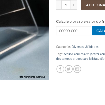
Porta etiquetas para Pratelei
ADICION
Calcule o prazo e valor do 
Categorias:
Diversos
,
Utilidades
Tags:
acrílico
,
acrílicos em jacareí
,
acr
dos campos
,
artigos para lojistas
,
etiq