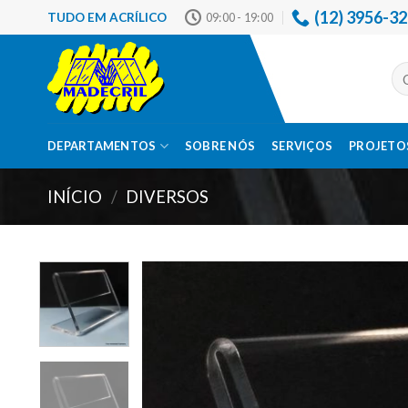
Skip
(12) 3956-3
TUDO EM ACRÍLICO
09:00 - 19:00
to
content
Pes
por
DEPARTAMENTOS
SOBRE NÓS
SERVIÇOS
PROJETOS
INÍCIO
/
DIVERSOS