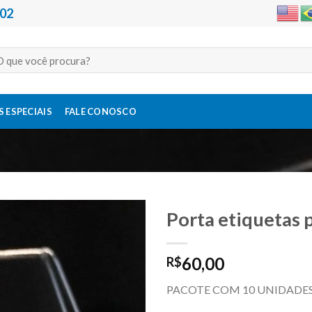
202
quisar
:
 ESPECIAIS
FALE CONOSCO
Porta etiquetas p
60,00
R$
Adicionar
a lista de
PACOTE COM 10 UNIDADE
desejos