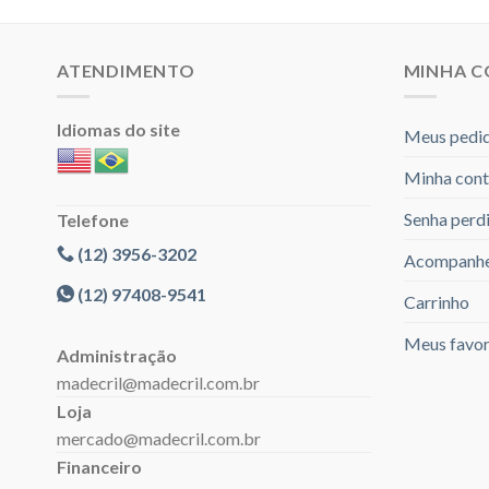
ATENDIMENTO
MINHA 
Idiomas do site
Meus pedi
Minha cont
Senha perd
Telefone
(12) 3956-3202
Acompanhe
(12) 97408-9541
Carrinho
Meus favor
Administração
madecril@madecril.com.br
Loja
mercado@madecril.com.br
Financeiro