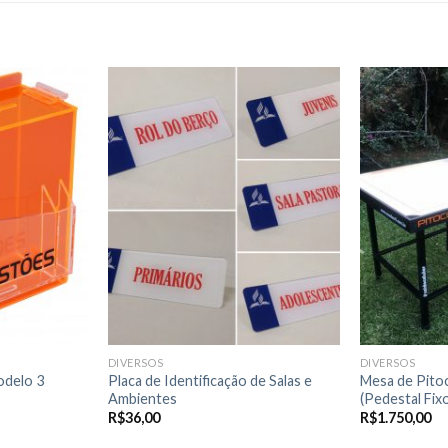
Adicionar
Adicionar
a lista de
a lista de
desejos
desejos
DIVERSOS
DIVERSOS
odelo 3
Placa de Identificação de Salas e
Mesa de Pito
Ambientes
(Pedestal Fix
R$
36,00
R$
1.750,00